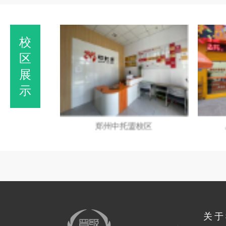
校
区
展
示
加盟校
郑州中托盟校区
关于